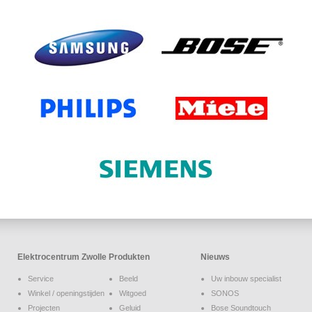
Elektrocentrum Zwolle
Produkten
Nieuws
Service
Beeld
Uw inbouw specialist
Winkel / openingstijden
Witgoed
SONOS
Projecten
Geluid
Bose Soundtouch